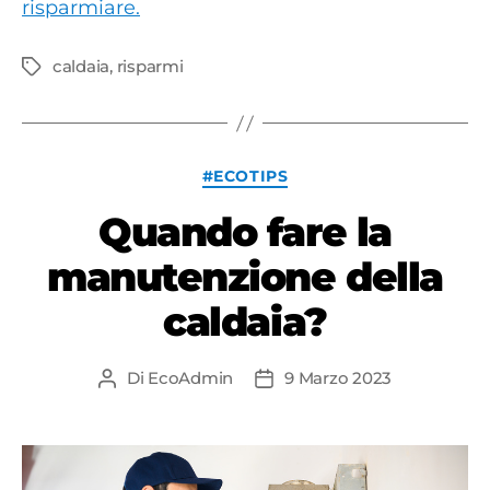
risparmiare.
caldaia
,
risparmi
Tag
Categorie
#ECOTIPS
Quando fare la
manutenzione della
caldaia?
Di
EcoAdmin
9 Marzo 2023
Autore
Data
articolo
dell'articolo