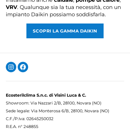
Installiamo anche
caldaie
,
pompe di calore
,
VRV
. Qualunque sia la tua necessità, con un
impianto Daikin possiamo soddisfarla.
SCOPRI LA GAMMA DAIKIN
Instagram
Facebook
Ecosterilclima S.n.c. di Visini Luca & C.
Showroom: Via Nazzari 2/B, 28100, Novara (NO)
Sede legale: Via Monterosa 6/B, 28100, Novara (NO)
C.F./P.Iva: 02645250032
R.E.A. n° 248855