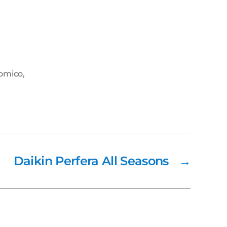
nomico
,
Daikin Perfera All Seasons
→