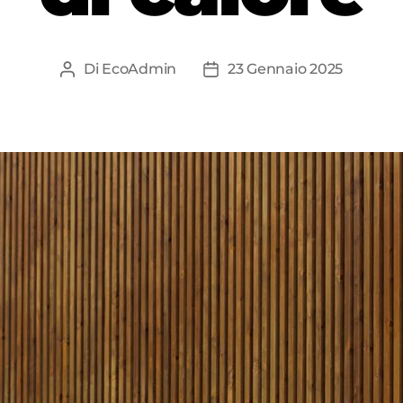
Di
EcoAdmin
23 Gennaio 2025
Autore
Data
articolo
dell'articolo