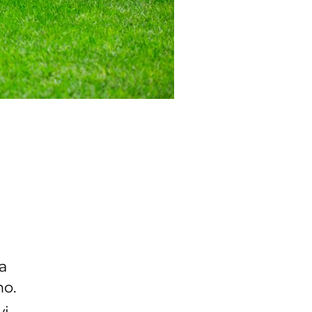
ia
no.
vi