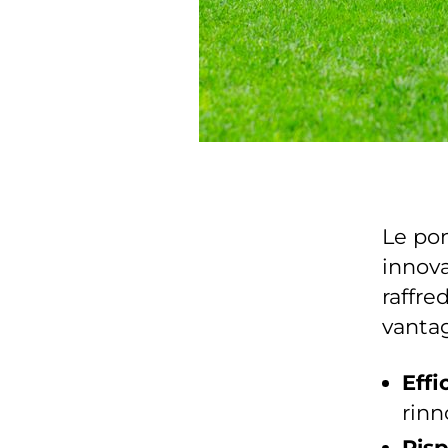
Le po
innova
raffre
vantag
Effi
rinn
Ris