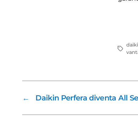
daik
Tag
vant
←
Daikin Perfera diventa All S