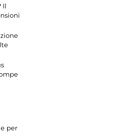
?
Il
ensioni
zione
lte
us
 pompe
ie per