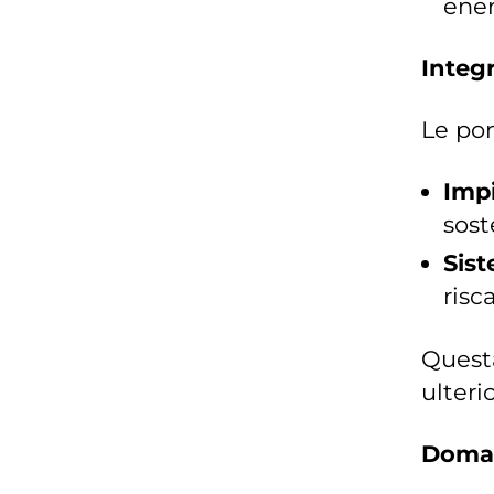
ener
Integ
Le pom
Impi
sost
Sist
risc
Questa
ulteri
Doman