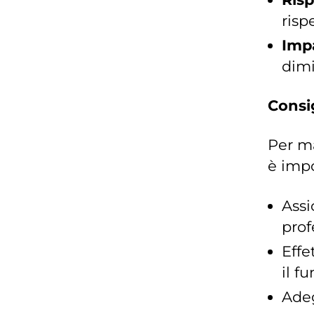
risp
Imp
dimi
Consig
Per ma
è impo
Assi
prof
Effe
il f
Adeg