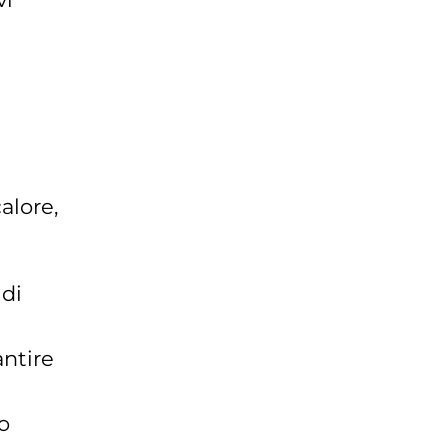
alore,
 di
ntire
o