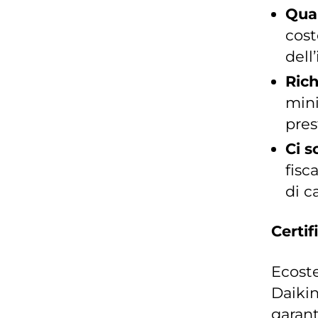
Quan
cost
dell
Ric
mini
pres
Ci s
fisc
di c
Certif
Ecoste
Daikin
garant