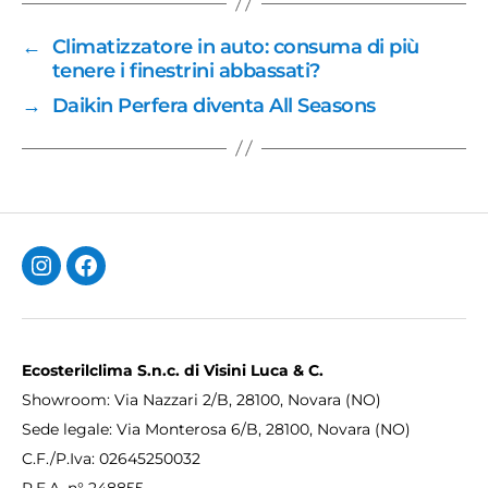
←
Climatizzatore in auto: consuma di più
tenere i finestrini abbassati?
→
Daikin Perfera diventa All Seasons
Instagram
Facebook
Ecosterilclima S.n.c. di Visini Luca & C.
Showroom: Via Nazzari 2/B, 28100, Novara (NO)
Sede legale: Via Monterosa 6/B, 28100, Novara (NO)
C.F./P.Iva: 02645250032
R.E.A. n° 248855