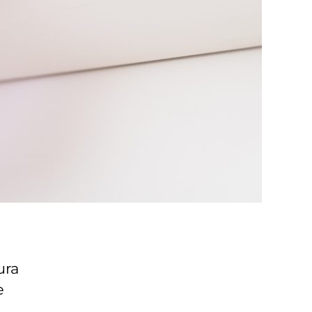
ura
e