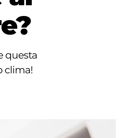
re?
e questa
 clima!