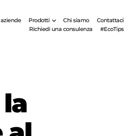
r aziende
Prodotti
Chi siamo
Contattaci
Richiedi una consulenza
#EcoTips
la
 al