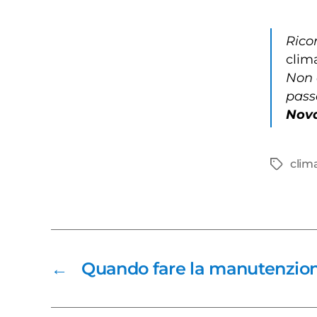
Rico
clima
Non 
pass
Nov
clim
Tag
←
Quando fare la manutenzione