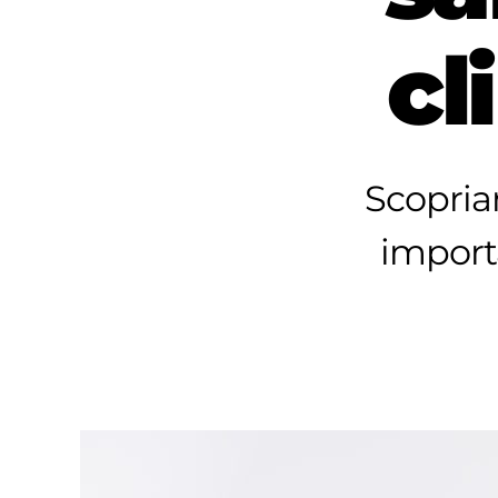
cl
Scopria
import