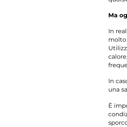
Ma og
In rea
molto 
Utiliz
calore
freque
In cas
una sa
È impo
condi
sporco