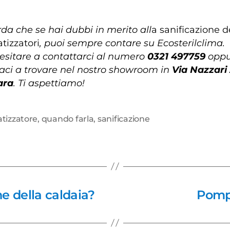
rda che se hai dubbi in merito all
a sanificazione d
tizzatori
, puoi sempre contare su Ecosterilclima.
esitare a contattarci al numero
0321 497759
oppu
aci a trovare nel nostro showroom in
Via Nazzari
ara
. Ti aspettiamo!
atizzatore
,
quando farla
,
sanificazione
 della caldaia?
Pompa