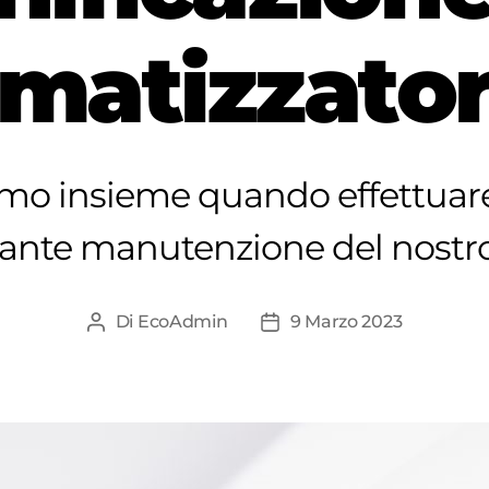
imatizzato
mo insieme quando effettuar
ante manutenzione del nostro
Di
EcoAdmin
9 Marzo 2023
Autore
Data
articolo
dell'articolo