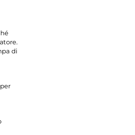
ché
atore.
mpa di
 per
o